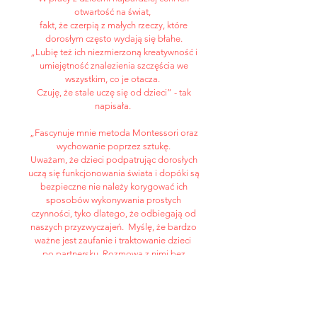
otwartość na świat,
fakt, że czerpią z małych rzeczy, które
dorosłym często wydają się błahe.
„Lubię też ich niezmierzoną kreatywność i
umiejętność znalezienia szczęścia we
wszystkim, co je otacza.
Czuję, że stale uczę się od dzieci” - tak
napisała.
„Fascynuje mnie metoda Montessori oraz
wychowanie poprzez sztukę.
Uważam, że dzieci podpatrując dorosłych
uczą się funkcjonowania świata i dopóki są
bezpieczne nie należy korygować ich
sposobów wykonywania prostych
czynności,
tyko dlatego, że odbiegają od
naszych przyzwyczajeń.
Myślę, że bardzo
ważne jest zaufanie i traktowanie dzieci
po partnersku. Rozmowa z nimi bez
infantylizowania ich uczuć
i emocji.
Jestem również przekonana, że sztuka w
rozwoju człowieka odgrywa znaczącą rolę.”