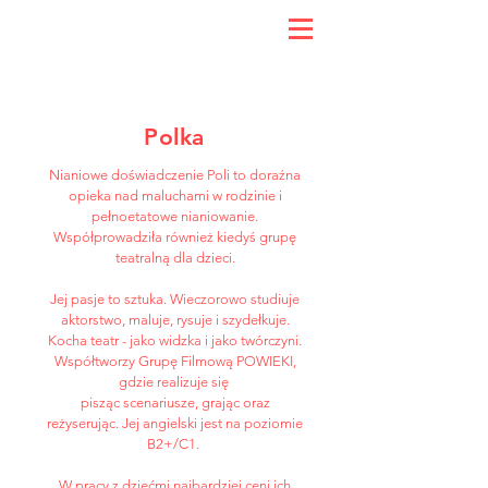
Polka
Nianiowe doświadczenie Poli to doraźna
opieka nad maluchami w rodzinie i
pełnoetatowe nianiowanie.
Współprowadziła również kiedyś grupę
teatralną dla dzieci.
Jej pasje to sztuka. Wieczorowo studiuje
aktorstwo, maluje, rysuje i szydełkuje.
Kocha teatr - jako widzka i jako twórczyni.
Współtworzy Grupę Filmową POWIEKI,
gdzie realizuje się
pisząc scenariusze, grając oraz
reżyserując.
Jej angielski jest na poziomie
B2+/C1.
W pracy z dziećmi najbardziej ceni ich