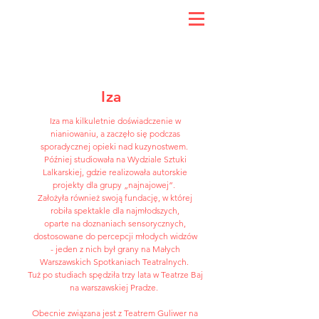
Iza
Iza ma kilkuletnie doświadczenie w
nianiowaniu, a zaczęło się podczas
sporadycznej opieki nad kuzynostwem.
Później studiowała na Wydziale Sztuki
Lalkarskiej, gdzie realizowała autorskie
projekty dla grupy „najnajowej”.
Założyła również swoją fundację, w której
robiła spektakle dla najmłodszych,
oparte na doznaniach sensorycznych,
dostosowane do percepcji młodych widzów
- jeden z nich był grany na Małych
Warszawskich Spotkaniach Teatralnych.
Tuż po studiach spędziła trzy lata w Teatrze Baj
na warszawskiej Pradze.
Obecnie związana jest z Teatrem Guliwer na