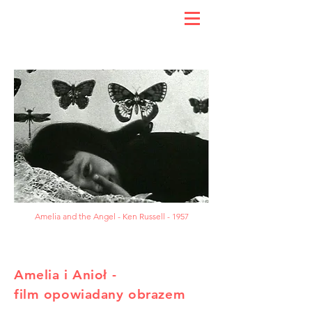
Amelia and the Angel - Ken Russell - 1957
Amelia i Anioł -
film opowiadany obrazem